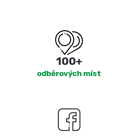
180
+
odběrových míst
2,363
+