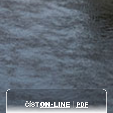
ON-LINE
ČÍST
|
PDF