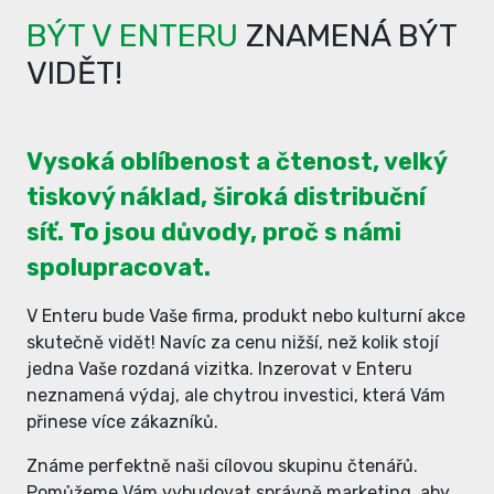
BÝT V ENTERU
ZNAMENÁ BÝT
VIDĚT!
Vysoká oblíbenost a čtenost, velký
tiskový náklad, široká distribuční
síť. To jsou důvody, proč s námi
spolupracovat.
V Enteru bude Vaše firma, produkt nebo kulturní akce
skutečně vidět! Navíc za cenu nižší, než kolik stojí
jedna Vaše rozdaná vizitka. Inzerovat v Enteru
neznamená výdaj, ale chytrou investici, která Vám
přinese více zákazníků.
Známe perfektně naši cílovou skupinu čtenářů.
Pomůžeme Vám vybudovat správně marketing, aby