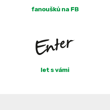
fanoušků na FB
5
let s vámi