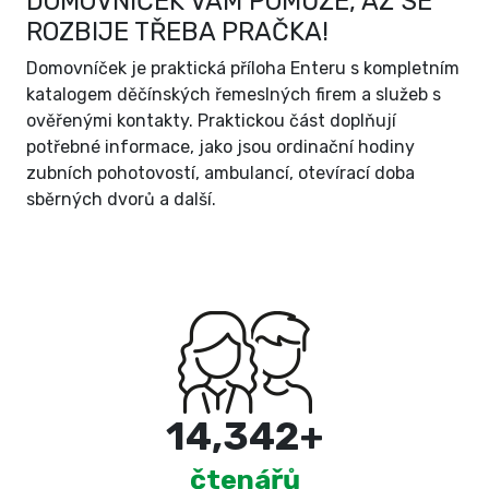
DOMOVNÍČEK VÁM POMŮŽE, AŽ SE
ROZBIJE TŘEBA PRAČKA!
Domovníček je praktická příloha Enteru s kompletním
katalogem děčínských řemeslných firem a služeb s
ověřenými kontakty. Praktickou část doplňují
potřebné informace, jako jsou ordinační hodiny
zubních pohotovostí, ambulancí, otevírací doba
sběrných dvorů a další.
15,000
+
čtenářů