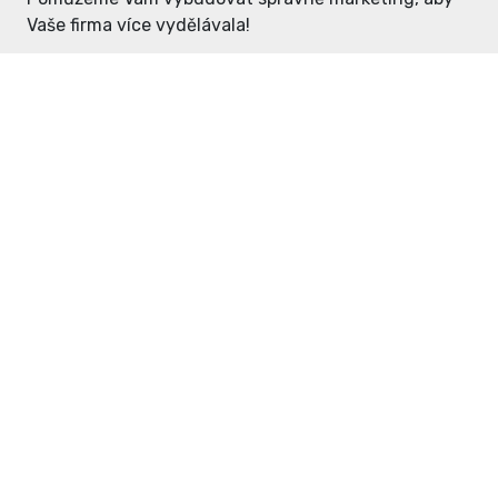
Vaše firma více vydělávala!
Enter: ceny již od 1990,- Kč / měsíc
Domovníček: ceny již od 125,- Kč /
měsíc
PR článek již od 4990,- Kč
Grafický návrh ZDARMA
Neváhejte a napište si o
ceník
na
inzerce@enterdc.cz.