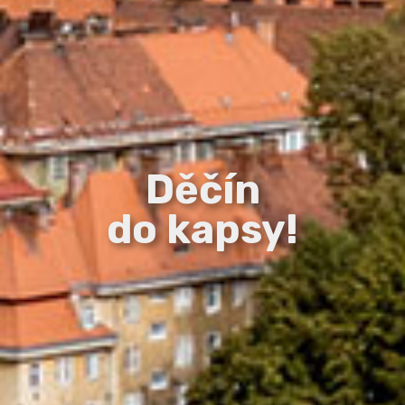
Děčín
do kapsy!