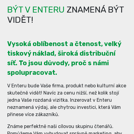
BÝT V ENTERU
ZNAMENÁ BÝT
VIDĚT!
Vysoká oblíbenost a čtenost, velký
tiskový náklad, široká distribuční
síť. To jsou důvody, proč s námi
spolupracovat.
V Enteru bude Vaše firma, produkt nebo kulturní akce
skutečně vidět! Navíc za cenu nižší, než kolik stojí
jedna Vaše rozdaná vizitka. Inzerovat v Enteru
neznamená výdaj, ale chytrou investici, která Vám
přinese více zákazníků.
Známe perfektně naši cílovou skupinu čtenářů.
Pomůžeme Vám vybudovat správně marketing, aby