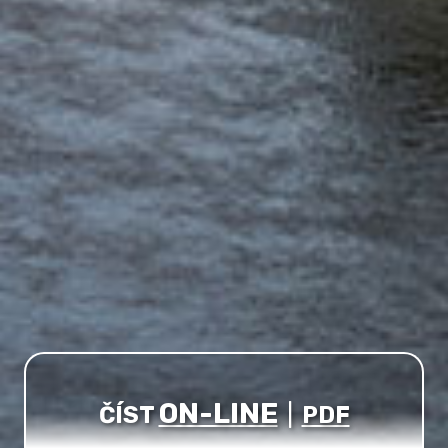
ON-LINE
ČÍST
|
PDF