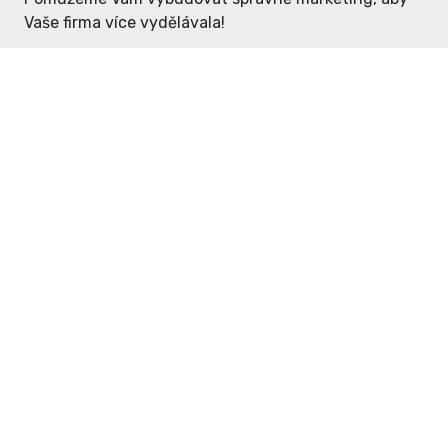
Vaše firma více vydělávala!
Enter: ceny již od 1990,- Kč / měsíc
Domovníček: ceny již od 125,- Kč /
měsíc
PR článek již od 4990,- Kč
Grafický návrh ZDARMA
Neváhejte a napište si o
ceník
na
inzerce@enterdc.cz.