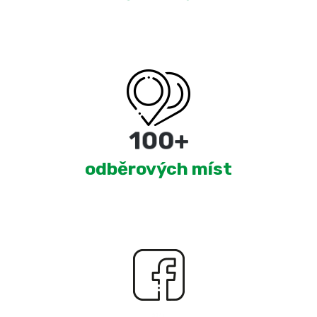
180
+
odběrových míst
2,323
+