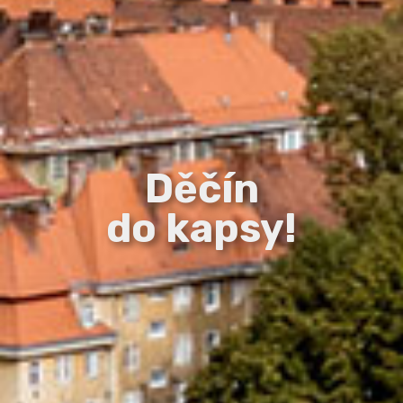
Děčín
do kapsy!