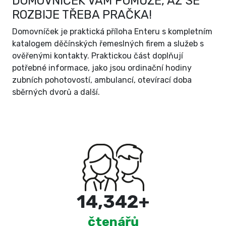
DOMOVNÍČEK VÁM POMŮŽE, AŽ SE
ROZBIJE TŘEBA PRAČKA!
Domovníček je praktická příloha Enteru s kompletním
katalogem děčínských řemeslných firem a služeb s
ověřenými kontakty. Praktickou část doplňují
potřebné informace, jako jsou ordinační hodiny
zubních pohotovostí, ambulancí, otevírací doba
sběrných dvorů a další.
15,000
+
čtenářů