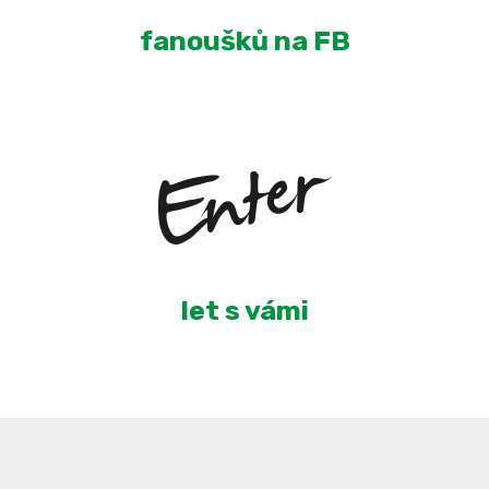
fanoušků na FB
5
let s vámi