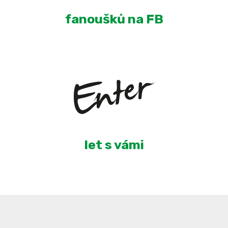
fanoušků na FB
5
let s vámi