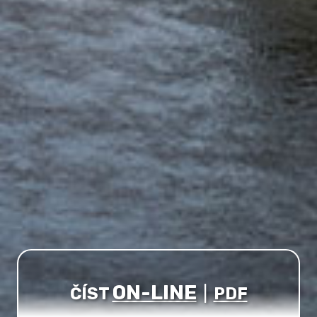
ON-LINE
ČÍST
|
PDF