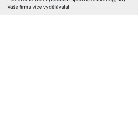
Vaše firma více vydělávala!
Enter: ceny již od 1990,- Kč / měsíc
Domovníček: ceny již od 125,- Kč /
měsíc
PR článek již od 4990,- Kč
Grafický návrh ZDARMA
Neváhejte a napište si o
ceník
na
inzerce@enterdc.cz.