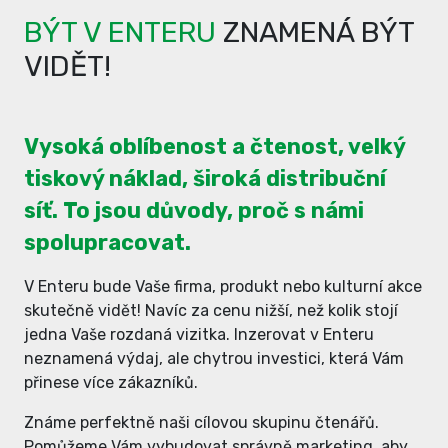
BÝT V ENTERU
ZNAMENÁ BÝT
VIDĚT!
Vysoká oblíbenost a čtenost, velký
tiskový náklad, široká distribuční
síť. To jsou důvody, proč s námi
spolupracovat.
V Enteru bude Vaše firma, produkt nebo kulturní akce
skutečně vidět! Navíc za cenu nižší, než kolik stojí
jedna Vaše rozdaná vizitka. Inzerovat v Enteru
neznamená výdaj, ale chytrou investici, která Vám
přinese více zákazníků.
Známe perfektně naši cílovou skupinu čtenářů.
Pomůžeme Vám vybudovat správně marketing, aby