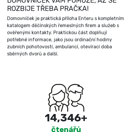
DOMOVNÍČEK VÁM POMŮŽE, AŽ SE
ROZBIJE TŘEBA PRAČKA!
Domovníček je praktická příloha Enteru s kompletním
katalogem děčínských řemeslných firem a služeb s
ověřenými kontakty. Praktickou část doplňují
potřebné informace, jako jsou ordinační hodiny
zubních pohotovostí, ambulancí, otevírací doba
sběrných dvorů a další.
15,000
+
čtenářů