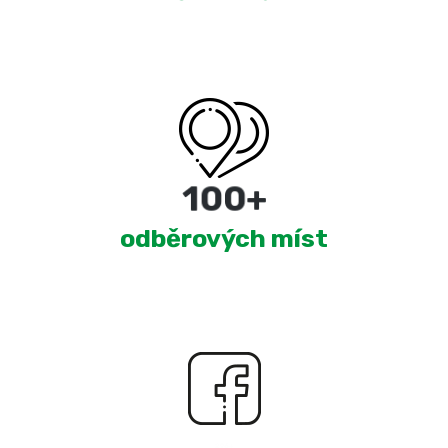
180
+
odběrových míst
2,299
+