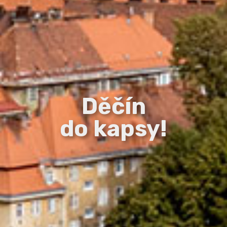
Děčín
do kapsy!