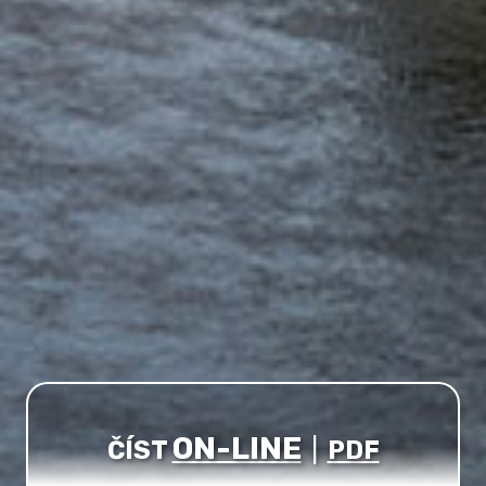
ON-LINE
ČÍST
|
PDF