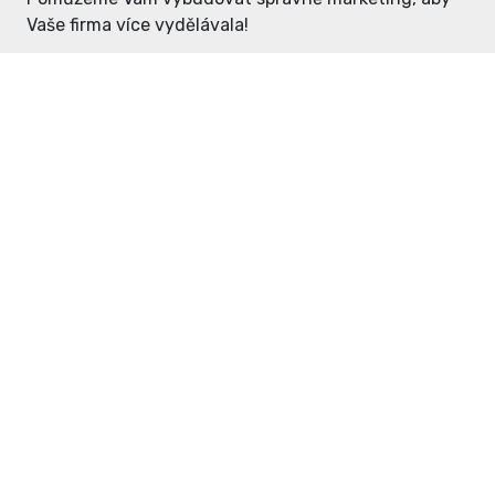
Vaše firma více vydělávala!
Enter: ceny již od 1990,- Kč / měsíc
Domovníček: ceny již od 125,- Kč /
měsíc
PR článek již od 4990,- Kč
Grafický návrh ZDARMA
Neváhejte a napište si o
ceník
na
inzerce@enterdc.cz.