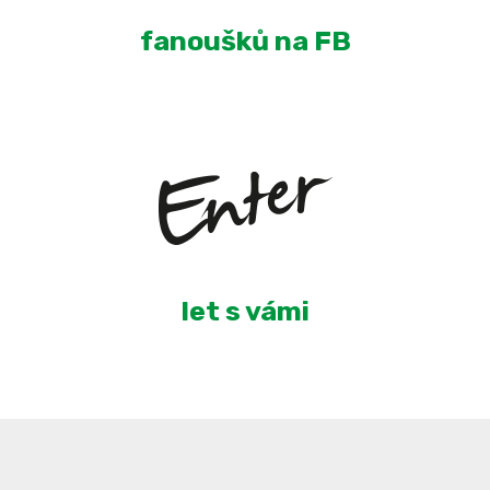
fanoušků na FB
5
let s vámi