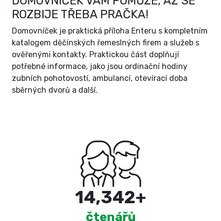
DOMOVNÍČEK VÁM POMŮŽE, AŽ SE
ROZBIJE TŘEBA PRAČKA!
Domovníček je praktická příloha Enteru s kompletním
katalogem děčínských řemeslných firem a služeb s
ověřenými kontakty. Praktickou část doplňují
potřebné informace, jako jsou ordinační hodiny
zubních pohotovostí, ambulancí, otevírací doba
sběrných dvorů a další.
15,000
+
čtenářů