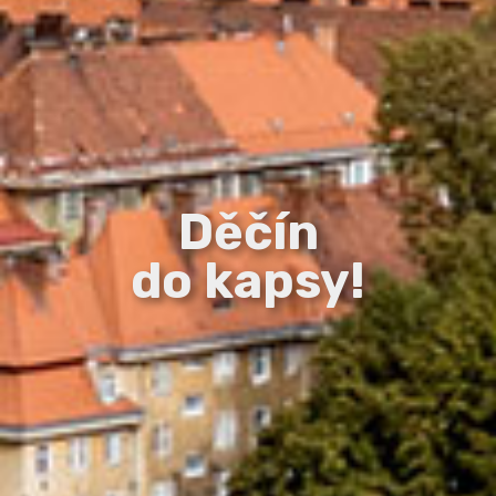
Děčín
do kapsy!