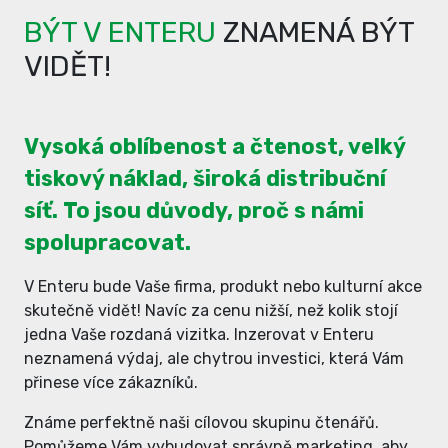
BÝT V ENTERU
ZNAMENÁ BÝT
VIDĚT!
Vysoká oblíbenost a čtenost, velký
tiskový náklad, široká distribuční
síť. To jsou důvody, proč s námi
spolupracovat.
V Enteru bude Vaše firma, produkt nebo kulturní akce
skutečně vidět! Navíc za cenu nižší, než kolik stojí
jedna Vaše rozdaná vizitka. Inzerovat v Enteru
neznamená výdaj, ale chytrou investici, která Vám
přinese více zákazníků.
Známe perfektně naši cílovou skupinu čtenářů.
Pomůžeme Vám vybudovat správně marketing, aby