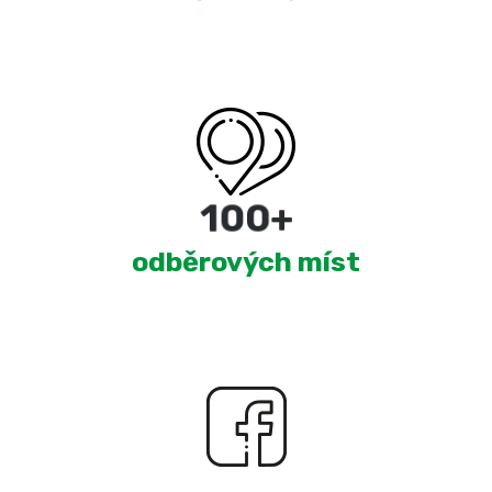
180
+
odběrových míst
2,299
+