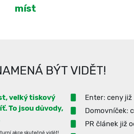
míst
AMENÁ BÝT VIDĚT!
t, velký tiskový
Enter: ceny již
íť. To jsou důvody,
Domovníček: ce
.
PR článek již 
turní akce skutečně vidět!