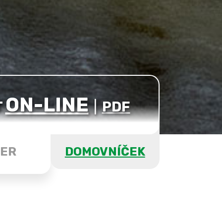
ON-LINE
T
|
PDF
ER
DOMOVNÍČEK