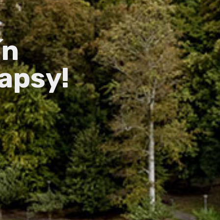
ín
apsy!