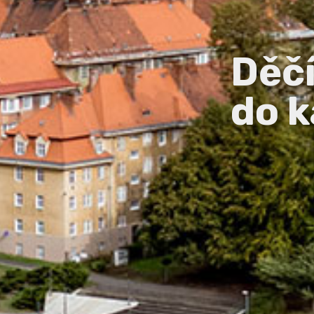
Děč
do k