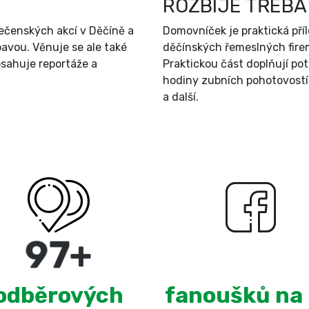
ROZBIJE TŘEBA
ečenských akcí v Děčíně a
Domovníček je praktická př
bavou. Věnuje se ale také
děčínských řemeslných firem
sahuje reportáže a
Praktickou část doplňují po
hodiny zubních pohotovostí
a další.
180
+
3,098
odběrových
fanoušků na