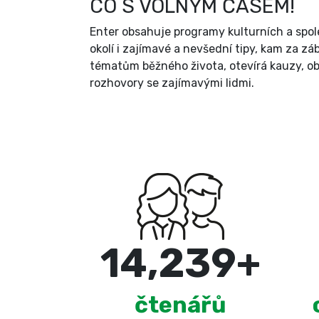
CO S VOLNÝM ČASEM!
Enter obsahuje programy kulturních a spol
okolí i zajímavé a nevšední tipy, kam za zá
tématům běžného života, otevírá kauzy, ob
rozhovory se zajímavými lidmi.
15,000
+
čtenářů