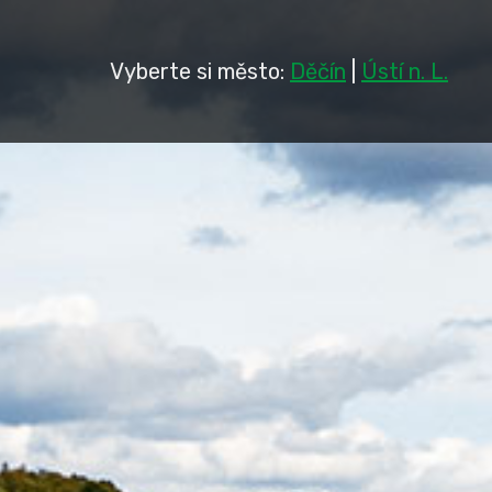
Vyberte si město:
Děčín
|
Ústí n. L.