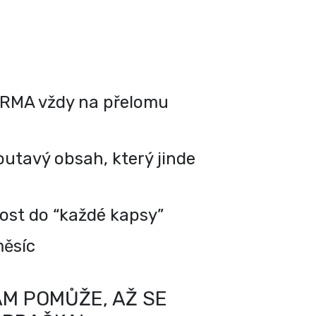
RMA vždy na přelomu
utavý obsah, který jinde
kost do “každé kapsy”
měsíc
M POMŮŽE, AŽ SE