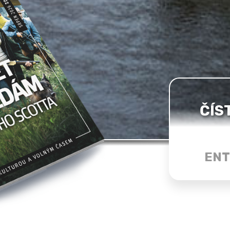
ČÍS
ENT