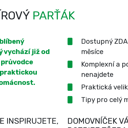
ÍROVÝ
PARŤÁK
oblíbený
Dostupný ZDA
 vychází již od
měsíce
í průvodce
Komplexní a po
 praktickou
nenajdete
domácnost.
Praktická veli
Tipy pro celý 
E INSPIRUJETE,
DOMOVNÍČEK VÁ