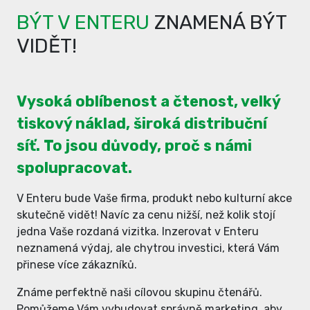
BÝT V ENTERU
ZNAMENÁ BÝT
VIDĚT!
Vysoká oblíbenost a čtenost, velký
tiskový náklad, široká distribuční
síť. To jsou důvody, proč s námi
spolupracovat.
V Enteru bude Vaše firma, produkt nebo kulturní akce
skutečně vidět! Navíc za cenu nižší, než kolik stojí
jedna Vaše rozdaná vizitka. Inzerovat v Enteru
neznamená výdaj, ale chytrou investici, která Vám
přinese více zákazníků.
Známe perfektně naši cílovou skupinu čtenářů.
Pomůžeme Vám vybudovat správně marketing, aby