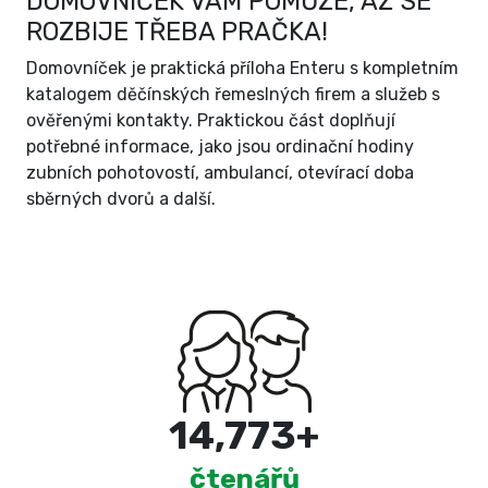
DOMOVNÍČEK VÁM POMŮŽE, AŽ SE
ROZBIJE TŘEBA PRAČKA!
Domovníček je praktická příloha Enteru s kompletním
katalogem děčínských řemeslných firem a služeb s
ověřenými kontakty. Praktickou část doplňují
potřebné informace, jako jsou ordinační hodiny
zubních pohotovostí, ambulancí, otevírací doba
sběrných dvorů a další.
15,000
+
čtenářů