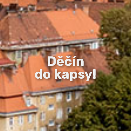
Děčín
do kapsy!