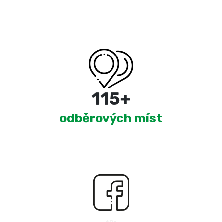
180
+
odběrových míst
2,508
+