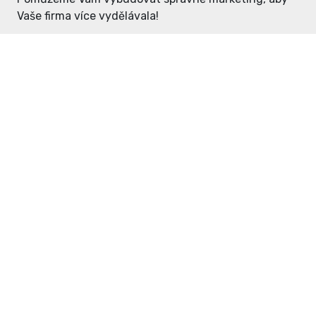
Vaše firma více vydělávala!
Enter: ceny již od 1990,- Kč / měsíc
Domovníček: ceny již od 125,- Kč /
měsíc
PR článek již od 4990,- Kč
Grafický návrh ZDARMA
Neváhejte a napište si o
ceník
na
inzerce@enterdc.cz.