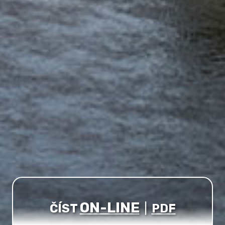
ON-LINE
ČÍST
|
PDF