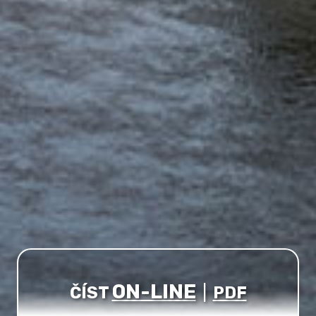
ON-LINE
ČÍST
|
PDF