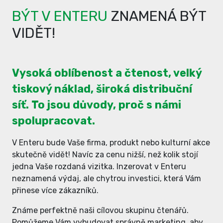
BÝT V ENTERU
ZNAMENÁ BÝT
VIDĚT!
Vysoká oblíbenost a čtenost, velký
tiskový náklad, široká distribuční
síť. To jsou důvody, proč s námi
spolupracovat.
V Enteru bude Vaše firma, produkt nebo kulturní akce
skutečně vidět! Navíc za cenu nižší, než kolik stojí
jedna Vaše rozdaná vizitka. Inzerovat v Enteru
neznamená výdaj, ale chytrou investici, která Vám
přinese více zákazníků.
Známe perfektně naši cílovou skupinu čtenářů.
Pomůžeme Vám vybudovat správně marketing, aby