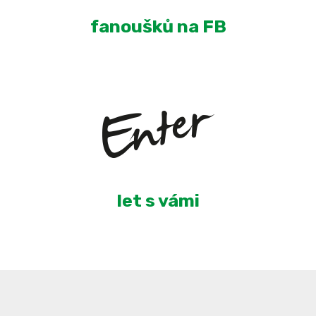
fanoušků na FB
5
let s vámi