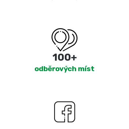
180
+
odběrových míst
2,330
+