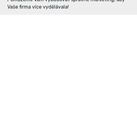
Vaše firma více vydělávala!
Enter: ceny již od 1990,- Kč / měsíc
Domovníček: ceny již od 125,- Kč /
měsíc
PR článek již od 4990,- Kč
Grafický návrh ZDARMA
Neváhejte a napište si o
ceník
na
inzerce@enterdc.cz.