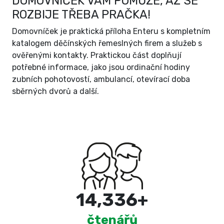
DOMOVNÍČEK VÁM POMŮŽE, AŽ SE
ROZBIJE TŘEBA PRAČKA!
Domovníček je praktická příloha Enteru s kompletním
katalogem děčínských řemeslných firem a služeb s
ověřenými kontakty. Praktickou část doplňují
potřebné informace, jako jsou ordinační hodiny
zubních pohotovostí, ambulancí, otevírací doba
sběrných dvorů a další.
15,000
+
čtenářů