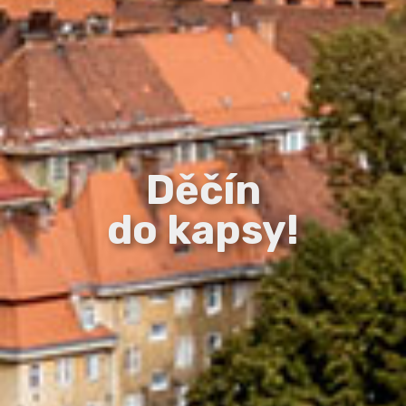
Děčín
do kapsy!