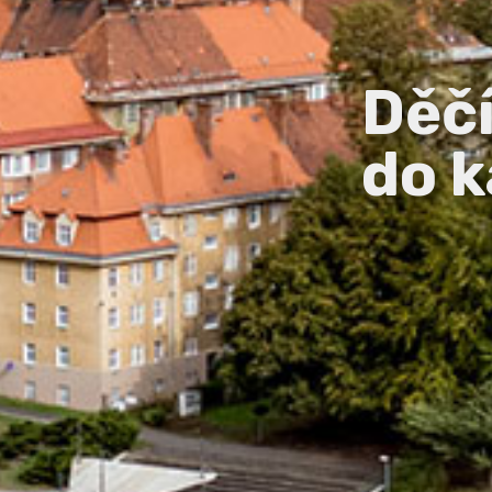
Děč
do k