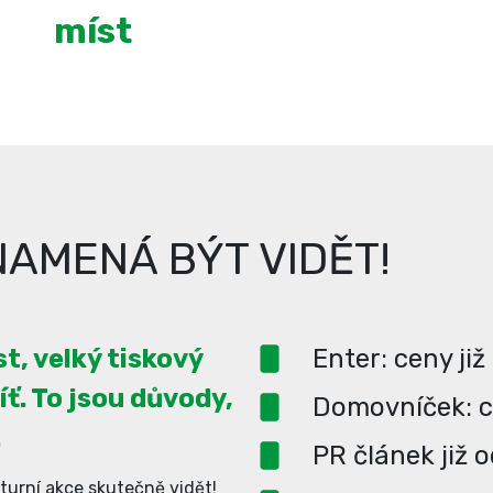
míst
AMENÁ BÝT VIDĚT!
t, velký tiskový
Enter: ceny již
íť. To jsou důvody,
Domovníček: ce
.
PR článek již 
turní akce skutečně vidět!