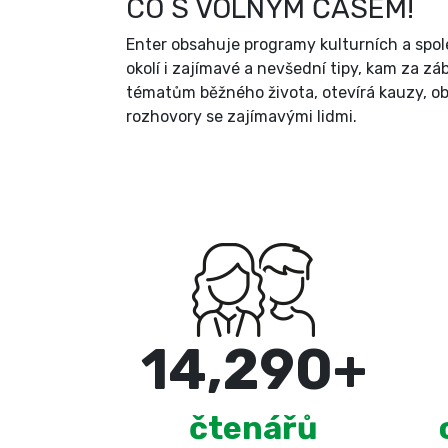
CO S VOLNÝM ČASEM!
Enter obsahuje programy kulturních a spol
okolí i zajímavé a nevšední tipy, kam za zá
tématům běžného života, otevírá kauzy, ob
rozhovory se zajímavými lidmi.
15,000
+
čtenářů