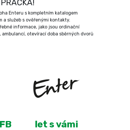
 PRAČKA!
íloha Enteru s kompletním katalogem
 a služeb s ověřenými kontakty.
třebné informace, jako jsou ordinační
, ambulancí, otevírací doba sběrných dvorů
+
13
 FB
let s vámi