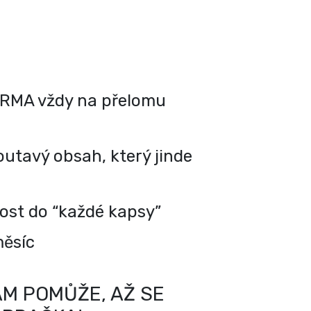
RMA vždy na přelomu
utavý obsah, který jinde
kost do “každé kapsy”
měsíc
M POMŮŽE, AŽ SE