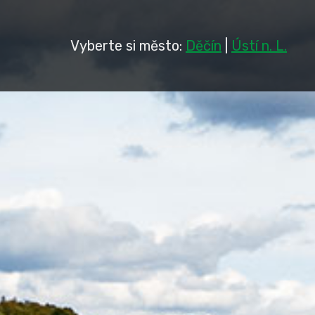
Vyberte si město:
Děčín
|
Ústí n. L.