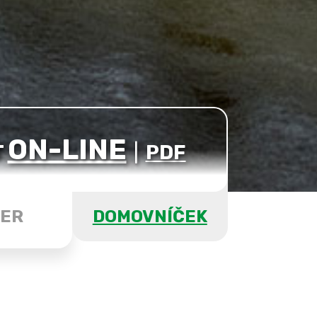
ON-LINE
T
|
PDF
ER
DOMOVNÍČEK