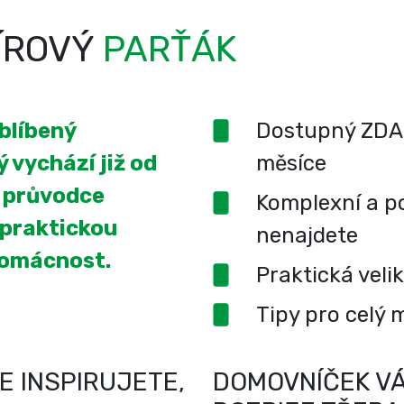
ÍROVÝ
PARŤÁK
oblíbený
Dostupný ZDA
 vychází již od
měsíce
í průvodce
Komplexní a po
 praktickou
nenajdete
domácnost.
Praktická veli
Tipy pro celý 
E INSPIRUJETE,
DOMOVNÍČEK VÁ