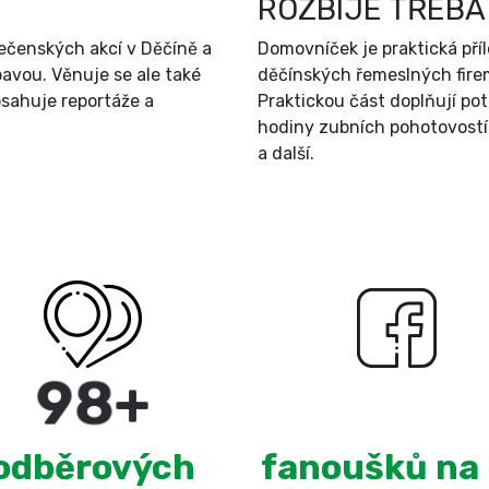
ROZBIJE TŘEBA
ečenských akcí v Děčíně a
Domovníček je praktická př
bavou. Věnuje se ale také
děčínských řemeslných firem
sahuje reportáže a
Praktickou část doplňují po
hodiny zubních pohotovostí
a další.
180
+
3,099
odběrových
fanoušků na