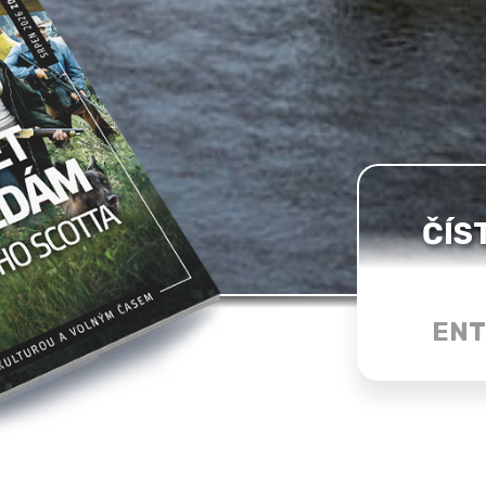
ČÍS
ENT