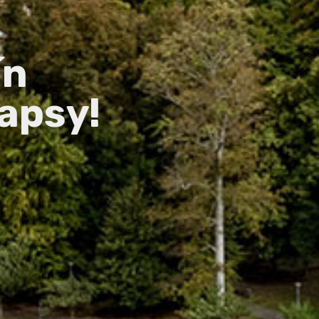
ín
apsy!